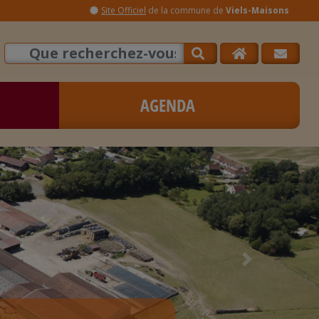
Site Officiel
de la commune de
Viels-Maisons
AGENDA
Next