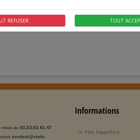
UT REFUSER
TOUT ACCE
Informations
z-nous au
03.23.82.61.47
Le Petit Rapporteur
-nous
contact@viels-