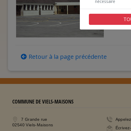
nécessaire
TO
Retour à la page précédente
COMMUNE DE VIELS-MAISONS
7 Grande rue
Appele
02540 Viels-Maisons
Écrivez