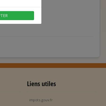
PTER
Liens utiles
impots.gouv.fr