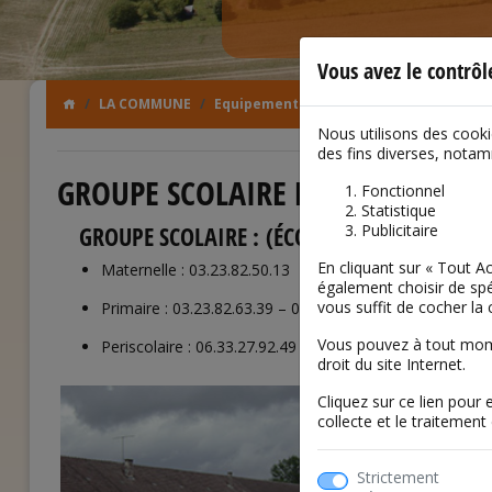
Vous avez le contrô
LA COMMUNE
Equipements
Scolarité
Nous utilisons des cook
des fins diverses, nota
GROUPE SCOLAIRE DE LA GARE
Fonctionnel
Statistique
Publicitaire
GROUPE SCOLAIRE :
(ÉCOLES MATERNELLE ET 
En cliquant sur « Tout 
Maternelle : 03.23.82.50.13
également choisir de spé
vous suffit de cocher la 
Primaire : 03.23.82.63.39 – 06.48.68.96.99
Vous pouvez à tout momen
Periscolaire : 06.33.27.92.49
droit du site Internet.
Cliquez sur ce lien pour 
collecte et le traitemen
Strictement