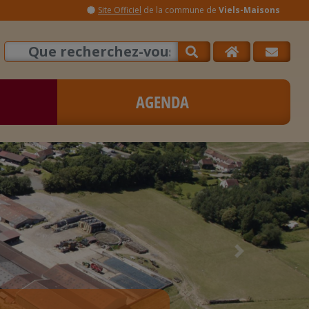
Site Officiel
de la commune de
Viels-Maisons
AGENDA
Next